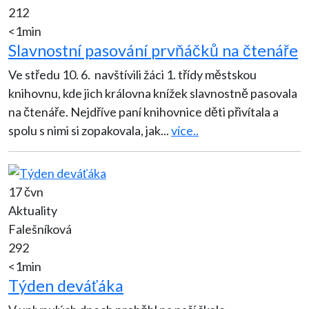
212
<1min
Slavnostní pasování prvňáčků na čtenáře
Ve středu 10. 6. navštívili žáci 1. třídy městskou
knihovnu, kde jich královna knížek slavnostně pasovala
na čtenáře. Nejdříve paní knihovnice děti přivítala a
spolu s nimi si zopakovala, jak
...
více..
17 čvn
Aktuality
Falešníková
292
<1min
Týden deváťáka