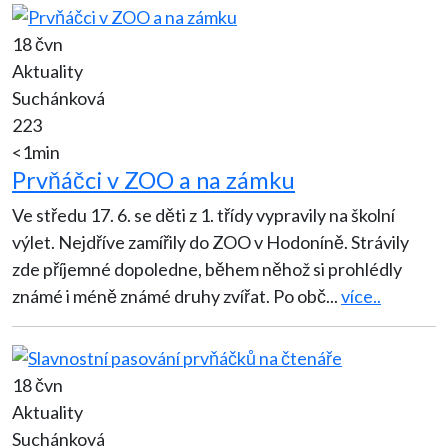
18 čvn
Aktuality
Suchánková
223
<1min
Prvňáčci v ZOO a na zámku
Ve středu 17. 6. se děti z 1. třídy vypravily na školní
výlet. Nejdříve zamířily do ZOO v Hodoníně. Strávily
zde příjemné dopoledne, během něhož si prohlédly
známé i méně známé druhy zvířat. Po obč
...
více..
18 čvn
Aktuality
Suchánková