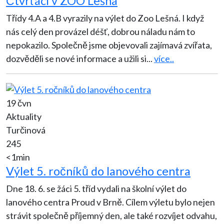
Čtvrťáci v ZOO Lešná
Třídy 4.A a 4.B vyrazily na výlet do Zoo Lešná. I když
nás celý den provázel déšť, dobrou náladu nám to
nepokazilo. Společně jsme objevovali zajímavá zvířata,
dozvěděli se nové informace a užili si
...
více..
19 čvn
Aktuality
Turčinová
245
<1min
Výlet 5. ročníků do lanového centra
Dne 18. 6. se žáci 5. tříd vydali na školní výlet do
lanového centra Proud v Brně. Cílem výletu bylo nejen
strávit společně příjemný den, ale také rozvíjet odvahu,