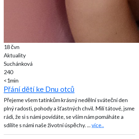
18 čvn
Aktuality
Suchánková
240
<1min
Přání dětí ke Dnu otců
Přejeme všem tatínkům krásný nedělní sváteční den
plný radosti, pohody a šťastných chvil. Milí tátové, jsme
rádi, že si s námi povídáte, se vším nám pomáháte a
sdílíte s námi naše životní úspěchy.
...
více..