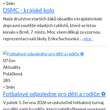
<1min
DSMC - krajské kolo
Naše drużstvo starších žáků obsadilo v krajském kole
dopravní soutěže mladých cyklistů, které se letos
konalo v Brně, 7. místo. Moc všem děkuji za vzornou
reprezentaci naší školy. Erika Suchovská
...
více..
07 čvn
Aktuality
Poláčková
285
<1min
Fotbalové odpoledne pro děti a rodiče ⚽
V pátek 5. června 2026 se uskutečnil fotbalový turnaj
pro děti a jejich rodiče, který nabídl příjemné sportovní