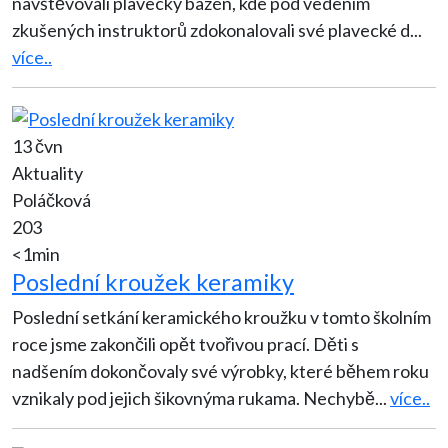
navštěvovali plavecký bazén, kde pod vedením
zkušených instruktorů zdokonalovali své plavecké d
...
více..
13 čvn
Aktuality
Poláčková
203
<1min
Poslední kroužek keramiky
Poslední setkání keramického kroužku v tomto školním
roce jsme zakončili opět tvořivou prací. Děti s
nadšením dokončovaly své výrobky, které během roku
vznikaly pod jejich šikovnýma rukama. Nechybě
...
více..