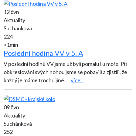
12 čvn
Aktuality
Suchánková
224
<1min
Poslední hodina VV v 5. A
V poslední hodině VV jsme už byli pomalu i u moře. Při
obkreslování svých nohou jsme se pobavili a zjistili, že
každý je máme trochu jiné.
...
více..
09 čvn
Aktuality
Suchánková
252