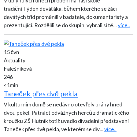
V uplynulých dnech proběhl na naší škole
tradiční Týden deváťáka, během kterého se žáci
devátých tříd proměnili v badatele, dokumentaristy a
prezentující. Rozdělili se do skupin, vybrali si té
...
více..
15 čvn
Aktuality
Falešníková
246
<1min
Taneček přes dvě pekla
V kulturním domě se nedávno otevřely brány hned
dvou pekel. Patnáct odvážných herců z dramatického
kroužku ZŠ Hutník totiž uvedlo divadelní představení
Taneček přes dvě pekla, ve kterém se div
...
více..