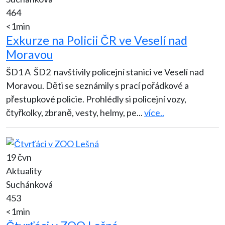
464
<1min
Exkurze na Policii ČR ve Veselí nad
Moravou
ŠD1 A ŠD2 navštívily policejní stanici ve Veselí nad
Moravou. Děti se seznámily s prací pořádkové a
přestupkové policie. Prohlédly si policejní vozy,
čtyřkolky, zbraně, vesty, helmy, pe
...
více..
19 čvn
Aktuality
Suchánková
453
<1min