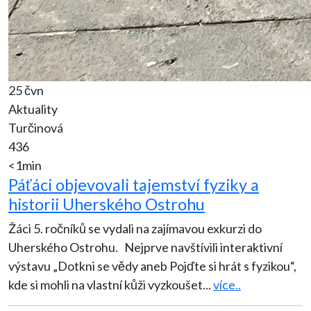
25 čvn
Aktuality
Turčinová
436
<1min
Páťáci objevovali tajemství fyziky a
historii Uherského Ostrohu
Žáci 5. ročníků se vydali na zajímavou exkurzi do
Uherského Ostrohu. Nejprve navštívili interaktivní
výstavu „Dotkni se vědy aneb Pojďte si hrát s fyzikou“,
kde si mohli na vlastní kůži vyzkoušet
...
více..