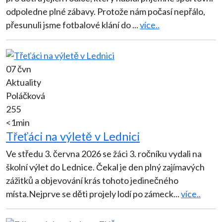
odpoledne plné zábavy. Protože nám počasí nepřálo,
přesunuli jsme fotbalové klání do
...
více..
07 čvn
Aktuality
Poláčková
255
<1min
Třeťáci na výletě v Lednici
Ve středu 3. června 2026 se žáci 3. ročníku vydali na
školní výlet do Lednice. Čekal je den plný zajímavých
zážitků a objevování krás tohoto jedinečného
místa.Nejprve se děti projely lodí po zámeck
...
více..