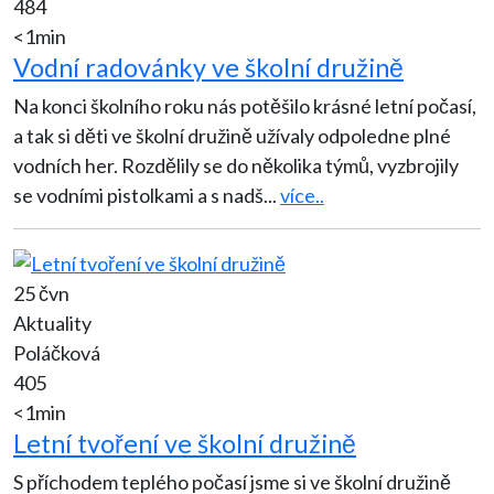
484
<1min
Vodní radovánky ve školní družině
Na konci školního roku nás potěšilo krásné letní počasí,
a tak si děti ve školní družině užívaly odpoledne plné
vodních her. Rozdělily se do několika týmů, vyzbrojily
se vodními pistolkami a s nadš
...
více..
25 čvn
Aktuality
Poláčková
405
<1min
Letní tvoření ve školní družině
S příchodem teplého počasí jsme si ve školní družině