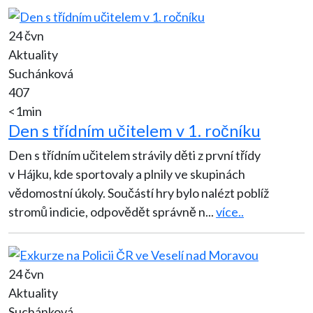
24 čvn
Aktuality
Suchánková
407
<1min
Den s třídním učitelem v 1. ročníku
Den s třídním učitelem strávily děti z první třídy
v Hájku, kde sportovaly a plnily ve skupinách
vědomostní úkoly. Součástí hry bylo nalézt poblíž
stromů indicie, odpovědět správně n
...
více..
24 čvn
Aktuality
Suchánková