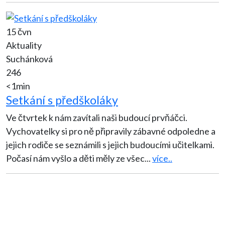
15 čvn
Aktuality
Suchánková
246
<1min
Setkání s předškoláky
Ve čtvrtek k nám zavítali naši budoucí prvňáčci.
Vychovatelky si pro ně připravily zábavné odpoledne a
jejich rodiče se seznámili s jejich budoucími učitelkami.
Počasí nám vyšlo a děti měly ze všec
...
více..