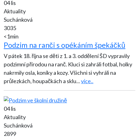
04 lis
Aktuality
Suchánková
3035
<1min
Podzim na ranči s opékáním špekáčků
V pátek 18. října se děti z 1. a 3. oddělení ŠD vypravily
podzimní přírodou na ranč. Kluci si zahráli fotbal, holky
nakrmily osla, koníky a kozy. Všichni si vyhráli na
průlezkách, houpačkách a sklu
...
více..
04 lis
Aktuality
Suchánková
2899