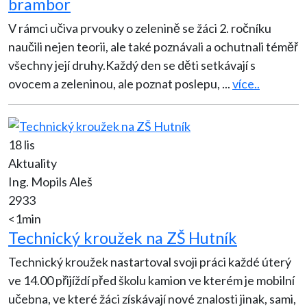
brambor
V rámci učiva prvouky o zelenině se žáci 2. ročníku
naučili nejen teorii, ale také poznávali a ochutnali téměř
všechny její druhy.Každý den se děti setkávají s
ovocem a zeleninou, ale poznat poslepu,
...
více..
18 lis
Aktuality
Ing. Mopils Aleš
2933
<1min
Technický kroužek na ZŠ Hutník
Technický kroužek nastartoval svoji práci každé úterý
ve 14.00 přijíždí před školu kamion ve kterém je mobilní
učebna, ve které žáci získávají nové znalosti jinak, sami,