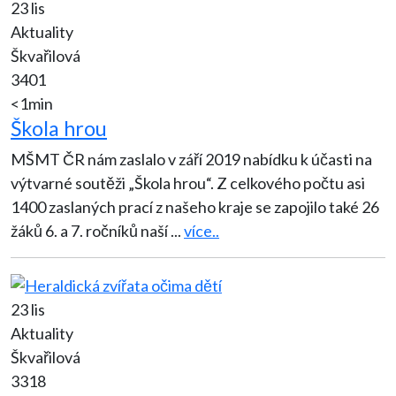
23 lis
Aktuality
Škvařilová
3401
<1min
Škola hrou
MŠMT ČR nám zaslalo v září 2019 nabídku k účasti na
výtvarné soutěži „Škola hrou“. Z celkového počtu asi
1400 zaslaných prací z našeho kraje se zapojilo také 26
žáků 6. a 7. ročníků naší
...
více..
23 lis
Aktuality
Škvařilová
3318