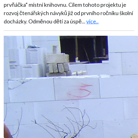
prvňáčka“ místní knihovnu. Cílem tohoto projektu je
rozvoj čtenářských návyků již od prvního ročníku školní
docházky. Odměnou dětí za úspě
...
více..