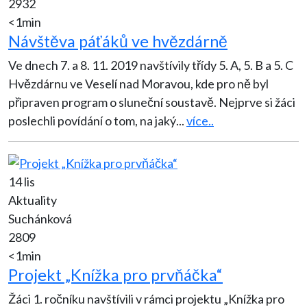
2932
<1min
Návštěva páťáků ve hvězdárně
Ve dnech 7. a 8. 11. 2019 navštívily třídy 5. A, 5. B a 5. C
Hvězdárnu ve Veselí nad Moravou, kde pro ně byl
připraven program o sluneční soustavě. Nejprve si žáci
poslechli povídání o tom, na jaký
...
více..
14 lis
Aktuality
Suchánková
2809
<1min
Projekt „Knížka pro prvňáčka“
Žáci 1. ročníku navštívili v rámci projektu „Knížka pro