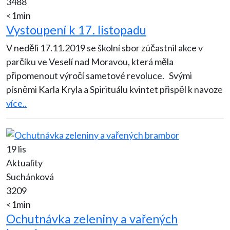
3488
<1min
Vystoupení k 17. listopadu
V neděli 17.11.2019 se školní sbor zúčastnil akce v
parčíku ve Veselí nad Moravou, která měla
připomenout výročí sametové revoluce. Svými
písněmi Karla Kryla a Spirituálu kvintet přispěl k navoze
více..
19 lis
Aktuality
Suchánková
3209
<1min
Ochutnávka zeleniny a vařených