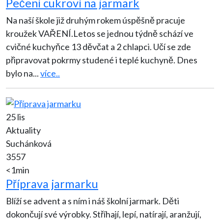
Pečení cukroví na jarmark
Na naší škole již druhým rokem úspěšně pracuje
kroužek VAŘENÍ.Letos se jednou týdně schází ve
cvičné kuchyňce 13 děvčat a 2 chlapci. Učí se zde
připravovat pokrmy studené i teplé kuchyně. Dnes
bylo na
...
více..
25 lis
Aktuality
Suchánková
3557
<1min
Příprava jarmarku
Blíží se advent a s ním i náš školní jarmark. Děti
dokončují své výrobky. Stříhají, lepí, natírají, aranžují,