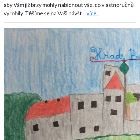
aby Vám již brzy mohly nabídnout vše, co vlastnoručně
vyrobily. Těšíme se na Vaši návšt
...
více..