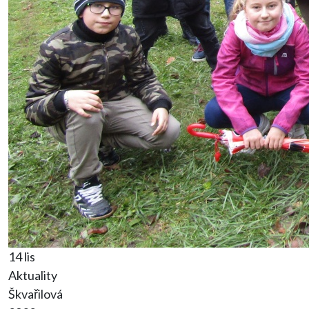
14 lis
Aktuality
Škvařilová