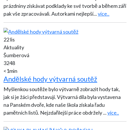
prázdniny získávat podklady ke své tvorbě a během září
pak vše zpracovávali. Autorkami nejlepší
...
více..
22 lis
Aktuality
Šumberová
3248
<1min
Andělské hody výtvarná soutěž
Myšlenkou soutěže bylo výtvarně zobrazit hody tak,
jak si je žáci představují. Výtvarná díla byla vystavena
na Panském dvoře, kde naše škola získala řadu
pamětních listů. Nejzdařilejší práce obdržely
...
více..