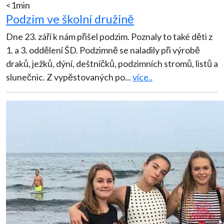
<1min
Podzim ve školní družině
Dne 23. září k nám přišel podzim. Poznaly to také děti z
1. a 3. oddělení ŠD. Podzimně se naladily při výrobě
draků, ježků, dýní, deštníčků, podzimních stromů, listů a
slunečnic. Z vypěstovaných po
...
více..