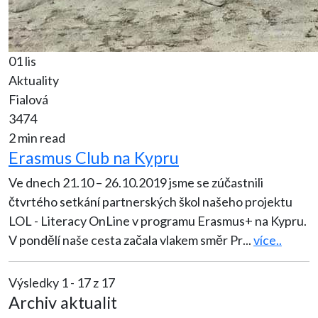
01 lis
Aktuality
Fialová
3474
2 min read
Erasmus Club na Kypru
Ve dnech 21.10 – 26.10.2019 jsme se zúčastnili
čtvrtého setkání partnerských škol našeho projektu
LOL - Literacy OnLine v programu Erasmus+ na Kypru.
V pondělí naše cesta začala vlakem směr Pr
...
více..
Výsledky 1 - 17 z 17
Archiv aktualit