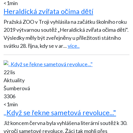
<1min
Heraldická zvířata očima dětí
Pražská ZOO v Troji vyhlásila na začátku školního roku
2019 výtvarnou soutěž „Heraldická zvířata očima dětí“.
Výsledky měly být zveřejněny u příležitosti státního
svátku 28. října, kdy se v ar
...
více..
22 lis
Aktuality
Šumberová
3306
<1min
,,Když se řekne sametová revoluce..."
Již koncem června byla vyhlášena literární soutěž k 30.
výročí sametové revoluce. Žáci tak mohli přes