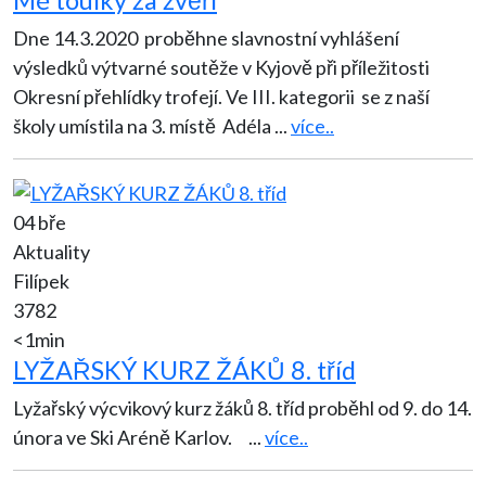
Dne 14.3.2020 proběhne slavnostní vyhlášení
výsledků výtvarné soutěže v Kyjově při příležitosti
Okresní přehlídky trofejí. Ve III. kategorii se z naší
školy umístila na 3. místě Adéla
...
více..
04 bře
Aktuality
Filípek
3782
<1min
LYŽAŘSKÝ KURZ ŽÁKŮ 8. tříd
Lyžařský výcvikový kurz žáků 8. tříd proběhl od 9. do 14.
února ve Ski Aréně Karlov.
...
více..