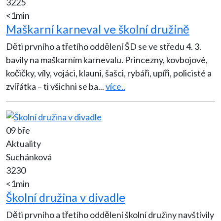
3225
<1min
Maškarní karneval ve školní družině
Děti prvního a třetího oddělení ŠD se ve středu 4. 3.
bavily na maškarním karnevalu. Princezny, kovbojové,
kočičky, víly, vojáci, klauni, šašci, rybáři, upíři, policisté a
zvířátka – ti všichni se ba
...
více..
09 bře
Aktuality
Suchánková
3230
<1min
Školní družina v divadle
Děti prvního a třetího oddělení školní družiny navštívily