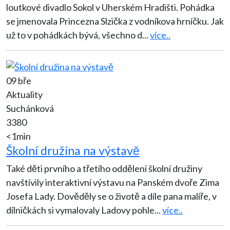
loutkové divadlo Sokol v Uherském Hradišti. Pohádka
se jmenovala Princezna Slzička z vodníkova hrníčku. Jak
už to v pohádkách bývá, všechno d
...
více..
09 bře
Aktuality
Suchánková
3380
<1min
Školní družina na výstavě
Také děti prvního a třetího oddělení školní družiny
navštívily interaktivní výstavu na Panském dvoře Zima
Josefa Lady. Dověděly se o životě a díle pana malíře, v
dílničkách si vymalovaly Ladovy pohle
...
více..