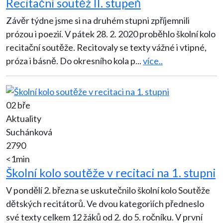
Recitační soutěž II. stupeň
Závěr týdne jsme si na druhém stupni zpříjemnili
prózou i poezií. V pátek 28. 2. 2020 proběhlo školní kolo
recitační soutěže. Recitovaly se texty vážné i vtipné,
próza i básně. Do okresního kola p
...
více..
02 bře
Aktuality
Suchánková
2790
<1min
Školní kolo soutěže v recitaci na 1. stupni
V pondělí 2. března se uskutečnilo školní kolo Soutěže
dětských recitátorů. Ve dvou kategoriích předneslo
své texty celkem 12 žáků od 2. do 5. ročníku. V první