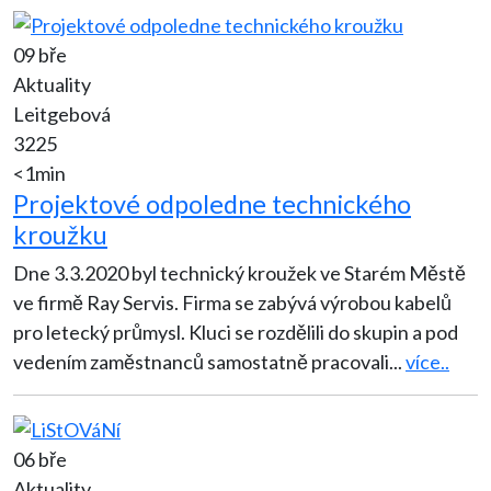
09 bře
Aktuality
Leitgebová
3225
<1min
Projektové odpoledne technického
kroužku
Dne 3.3.2020 byl technický kroužek ve Starém Městě
ve firmě Ray Servis. Firma se zabývá výrobou kabelů
pro letecký průmysl. Kluci se rozdělili do skupin a pod
vedením zaměstnanců samostatně pracovali
...
více..
06 bře
Aktuality