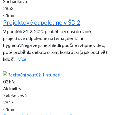
Suchánková
2853
<1min
Projektové odpoledne v ŠD 2
V pondělí 24. 2. 2020 proběhlo v naší družině
projektové odpoledne na téma „dentální
hygiena“.Nejprve jsme zhlédli poučné i vtipné video,
poté proběhla debata o tom, kolikrát si (a jak poctivě)
kdo či
...
více..
02 bře
Aktuality
Falešníková
2917
<1min