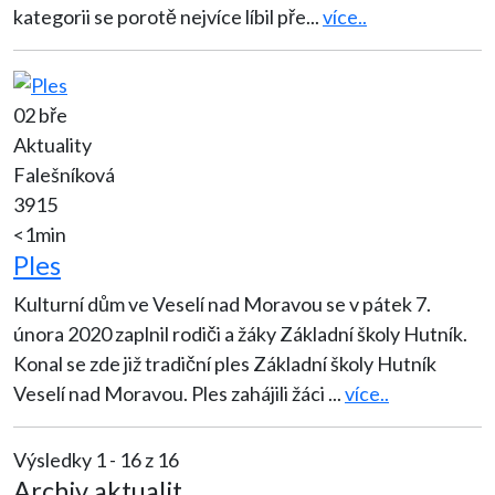
kategorii se porotě nejvíce líbil pře
...
více..
02 bře
Aktuality
Falešníková
3915
<1min
Ples
Kulturní dům ve Veselí nad Moravou se v pátek 7.
února 2020 zaplnil rodiči a žáky Základní školy Hutník.
Konal se zde již tradiční ples Základní školy Hutník
Veselí nad Moravou. Ples zahájili žáci
...
více..
Výsledky 1 - 16 z 16
Archiv aktualit