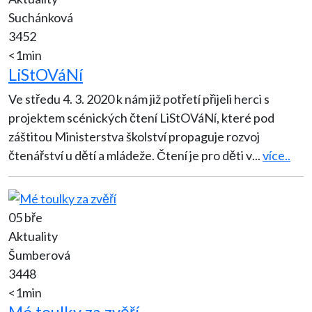
Suchánková
3452
<1min
LiStOVáNí
Ve středu 4. 3. 2020 k nám již potřetí přijeli herci s
projektem scénických čtení LiStOVáNí, které pod
záštitou Ministerstva školství propaguje rozvoj
čtenářství u dětí a mládeže. Čtení je pro děti v
...
více..
05 bře
Aktuality
Šumberová
3448
<1min
Mé toulky za zvěří