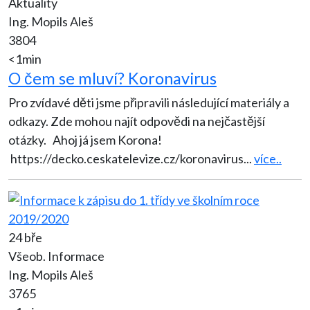
Aktuality
Ing. Mopils Aleš
3804
<1min
O čem se mluví? Koronavirus
Pro zvídavé děti jsme připravili následující materiály a
odkazy. Zde mohou najít odpovědi na nejčastější
otázky. Ahoj já jsem Korona!
https://decko.ceskatelevize.cz/koronavirus
...
více..
24 bře
Všeob. Informace
Ing. Mopils Aleš
3765