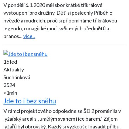
V pondělí 6.1.2020 měl sbor krátké tříkrálové
vystoupení pro družiny. Děti si poslechly Příběh o
hvězdě a mudrcích, proč si připomínáme tříkrálovou
legendu, o magické moci svěcených předmětů a
pranos
...
více..
16 led
Aktuality
Suchánková
3524
<1min
Jde to i bez sněhu
V rámci projektového odpoledne se ŠD 2 proměnila v
lyžařský areál s „umělým svahem i ice barem.“ Zájem
lyžařů byl obrovský. Každý si vyzkoušel nasadit přilbu,