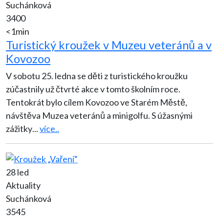
Suchánková
3400
<1min
Turistický kroužek v Muzeu veteránů a v
Kovozoo
V sobotu 25. ledna se děti z turistického kroužku
zúčastnily už čtvrté akce v tomto školním roce.
Tentokrát bylo cílem Kovozoo ve Starém Městě,
návštěva Muzea veteránů a minigolfu. S úžasnými
zážitky
...
více..
28 led
Aktuality
Suchánková
3545