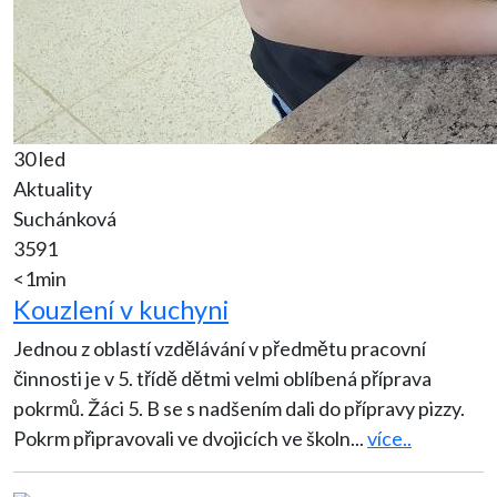
30 led
Aktuality
Suchánková
3591
<1min
Kouzlení v kuchyni
Jednou z oblastí vzdělávání v předmětu pracovní
činnosti je v 5. třídě dětmi velmi oblíbená příprava
pokrmů. Žáci 5. B se s nadšením dali do přípravy pizzy.
Pokrm připravovali ve dvojicích ve školn
...
více..