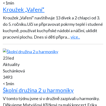
<1min
Kroužek „Vaření“
Kroužek „Vaření“ navštěvuje 13 dívek a 2 chlapci od 3.
do 5. ročníku.Učí se připravovat pokrmy teplé i studené
kuchyně, používat kuchyňské nádobí a náčiní, uklidit
pracovní plochu. Dnes si děti připra
...
více..
23 led
Aktuality
Suchánková
3493
<1min
Školní družina 2 u harmoniky
V tomto týdnu jsme si v družině zazpívali u harmoniky.
Děkujeme Matyášovi Křižkovi za malý koncert.Erika