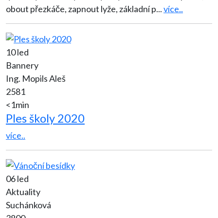
obout přezkáče, zapnout lyže, základní p
...
více..
10 led
Bannery
Ing. Mopils Aleš
2581
<1min
Ples školy 2020
více..
06 led
Aktuality
Suchánková
3800