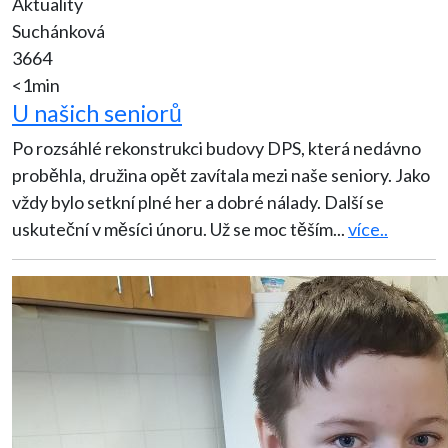
Aktuality
Suchánková
3664
<1min
U našich seniorů
Po rozsáhlé rekonstrukci budovy DPS, která nedávno
proběhla, družina opět zavítala mezi naše seniory. Jako
vždy bylo setkní plné her a dobré nálady. Další se
uskuteční v měsíci únoru. Už se moc těším
...
více..