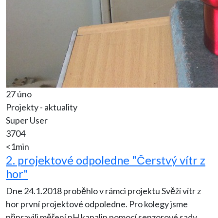
27 úno
Projekty - aktuality
Super User
3704
<1min
2. projektové odpoledne "Čerstvý vítr z
hor"
Dne 24.1.2018 proběhlo v rámci projektu Svěží vítr z
hor první projektové odpoledne. Pro kolegy jsme
připravili měření pH kapalin pomocí senzorové sady