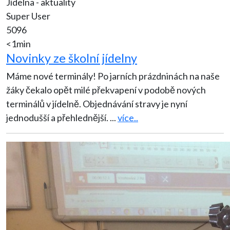
Jídelna - aktuality
Super User
5096
<1min
Novinky ze školní jídelny
Máme nové terminály! Po jarních prázdninách na naše
žáky čekalo opět milé překvapení v podobě nových
terminálů v jídelně. Objednávání stravy je nyní
jednodušší a přehlednější.
...
více..