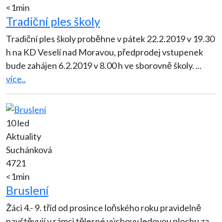
<1min
Tradiční ples školy
Tradiční ples školy proběhne v pátek 22.2.2019 v 19.30
h na KD Veselí nad Moravou, předprodej vstupenek
bude zahájen 6.2.2019 v 8.00 h ve sborovně školy.
...
více..
10 led
Aktuality
Suchánková
4721
<1min
Bruslení
Žáci 4.- 9. tříd od prosince loňského roku pravidelně
navštěvují v rámci tělesné výchovy ledovou plochu za