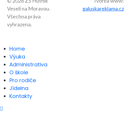
© 2026 ZŠ Hutník
Tvorba www:
Veselí na Moravou.
galuskareklama.cz
Všechna práva
vyhrazena.
Home
Výuka
Administrativa
O škole
Pro rodiče
Jídelna
Kontakty