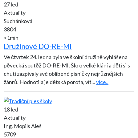
27 led
Aktuality
Suchánková
3804
<1min
Družinové DO-RE-MI
Ve čtvrtek 24. ledna byla ve školní družině vyhlášena
pěvecká soutěž DO-RE-MI. Šlo o velké klání a děti si s
chutí zazpívaly své oblíbené písničky nejrůznějších
žánrů. Hodnotila je dětská porota, vít
...
více..
18 led
Aktuality
Ing. Mopils Aleš
5709