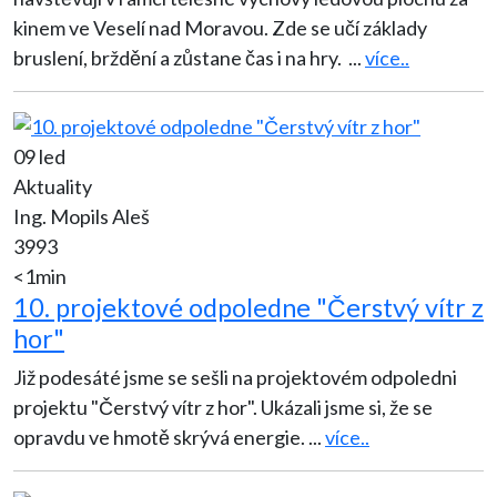
kinem ve Veselí nad Moravou. Zde se učí základy
bruslení, brždění a zůstane čas i na hry.
...
více..
09 led
Aktuality
Ing. Mopils Aleš
3993
<1min
10. projektové odpoledne "Čerstvý vítr z
hor"
Již podesáté jsme se sešli na projektovém odpoledni
projektu "Čerstvý vítr z hor". Ukázali jsme si, že se
opravdu ve hmotě skrývá energie.
...
více..