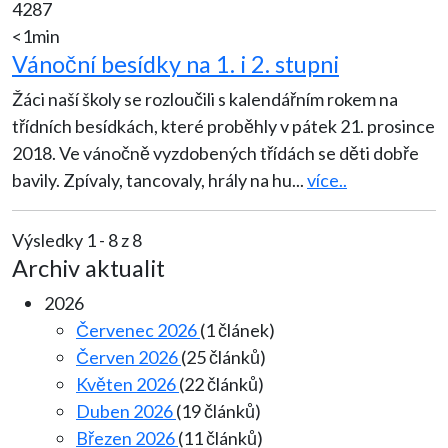
4287
<1min
Vánoční besídky na 1. i 2. stupni
Žáci naší školy se rozloučili s kalendářním rokem na
třídních besídkách, které proběhly v pátek 21. prosince
2018. Ve vánočně vyzdobených třídách se děti dobře
bavily. Zpívaly, tancovaly, hrály na hu
...
více..
Výsledky 1 - 8 z 8
Archiv aktualit
2026
Červenec 2026
(1 článek)
Červen 2026
(25 článků)
Květen 2026
(22 článků)
Duben 2026
(19 článků)
Březen 2026
(11 článků)