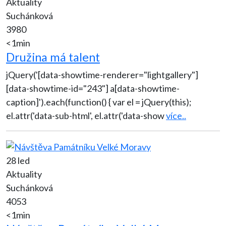
Aktuality
Suchánková
3980
<1min
Družina má talent
jQuery('[data-showtime-renderer="lightgallery"]
[data-showtime-id="243"] a[data-showtime-
caption]').each(function() { var el = jQuery(this);
el.attr('data-sub-html', el.attr('data-show
více..
28 led
Aktuality
Suchánková
4053
<1min