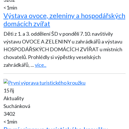
<1min
Výstava ovoce, zeleniny a hospodářských
domácích zvířat
Děti z 1. a 3. oddělení ŠD v pondělí 7.10. navštívily
výstavu OVOCE A ZELENINY u zahrádkářů a výstavu
HOSPODÁŘSKÝCH DOMÁCÍCH ZVÍŘAT u místních
chovatelů. Prohlédly si výpěstky veselských
zahrádkářů,
...
více..
15 říj
Aktuality
Suchánková
3402
<1min