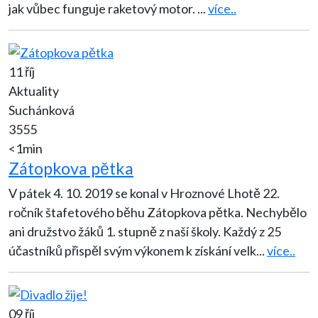
jak vůbec funguje raketový motor.
...
více..
11 říj
Aktuality
Suchánková
3555
<1min
Zátopkova pětka
V pátek 4. 10. 2019 se konal v Hroznové Lhotě 22.
ročník štafetového běhu Zátopkova pětka. Nechybělo
ani družstvo žáků 1. stupně z naší školy. Každý z 25
účastníků přispěl svým výkonem k získání velk
...
více..
09 říj