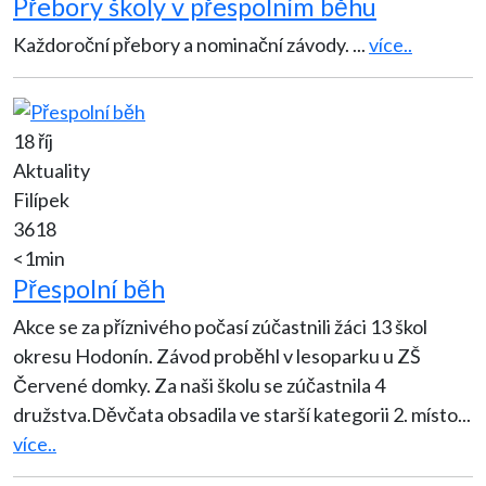
Přebory školy v přespolním běhu
Každoroční přebory a nominační závody.
...
více..
18 říj
Aktuality
Filípek
3618
<1min
Přespolní běh
Akce se za příznivého počasí zúčastnili žáci 13 škol
okresu Hodonín. Závod proběhl v lesoparku u ZŠ
Červené domky. Za naši školu se zúčastnila 4
družstva.Děvčata obsadila ve starší kategorii 2. místo
...
více..