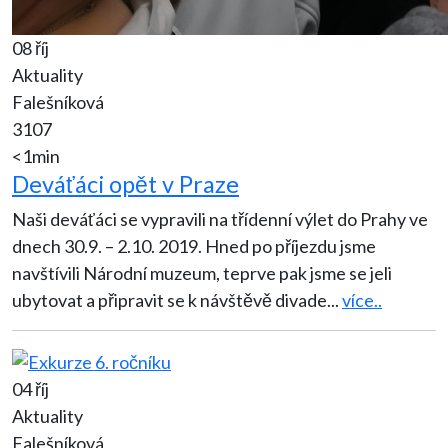
08 říj
Aktuality
Falešníková
3107
<1min
Deváťáci opět v Praze
Naši deváťáci se vypravili na třídenní výlet do Prahy ve
dnech 30.9. – 2.10. 2019. Hned po příjezdu jsme
navštívili Národní muzeum, teprve pak jsme se jeli
ubytovat a připravit se k návštěvě divade
...
více..
04 říj
Aktuality
Falešníková