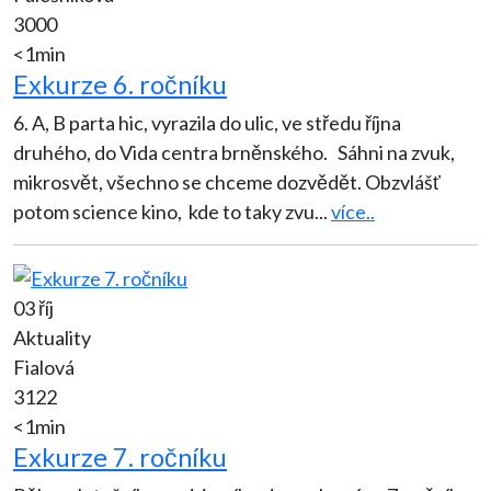
3000
<1min
Exkurze 6. ročníku
6. A, B parta hic, vyrazila do ulic, ve středu října
druhého, do Vida centra brněnského. Sáhni na zvuk,
mikrosvět, všechno se chceme dozvědět. Obzvlášť
potom science kino, kde to taky zvu
...
více..
03 říj
Aktuality
Fialová
3122
<1min
Exkurze 7. ročníku