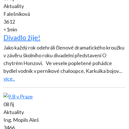
Aktuality
Falešníková
3612
<1min
Divadlo žije!
Jako každý rok odehráli členové dramatického kroužku
v závěru školního roku divadelní představení O
chytrém Honzovi. Ve vesele popletené pohádce
bydlel vodník v perníkové chaloupce, Karkulka bojov
...
více..
08 říj
Aktuality
Ing. Mopils Aleš
3466