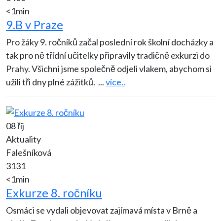
<1min
9.B v Praze
Pro žáky 9. ročníků začal poslední rok školní docházky a
tak pro ně třídní učitelky připravily tradičně exkurzi do
Prahy. Všichni jsme společně odjeli vlakem, abychom si
užili tři dny plné zážitků.
...
více..
08 říj
Aktuality
Falešníková
3131
<1min
Exkurze 8. ročníku
Osmáci se vydali objevovat zajímavá místa v Brně a