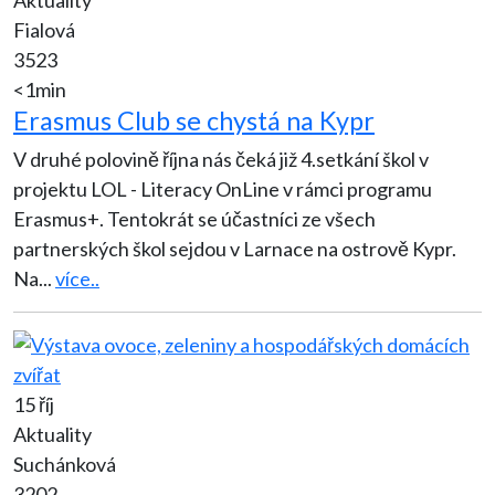
Fialová
3523
<1min
Erasmus Club se chystá na Kypr
V druhé polovině října nás čeká již 4.setkání škol v
projektu LOL - Literacy OnLine v rámci programu
Erasmus+. Tentokrát se účastníci ze všech
partnerských škol sejdou v Larnace na ostrově Kypr.
Na
...
více..
15 říj
Aktuality
Suchánková
3202