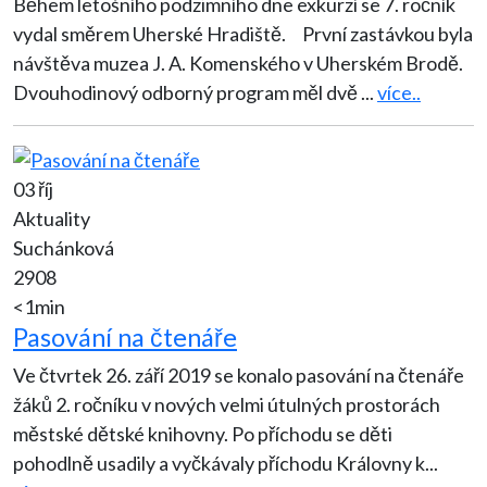
Během letošního podzimního dne exkurzí se 7. ročník
vydal směrem Uherské Hradiště. První zastávkou byla
návštěva muzea J. A. Komenského v Uherském Brodě.
Dvouhodinový odborný program měl dvě
...
více..
03 říj
Aktuality
Suchánková
2908
<1min
Pasování na čtenáře
Ve čtvrtek 26. září 2019 se konalo pasování na čtenáře
žáků 2. ročníku v nových velmi útulných prostorách
městské dětské knihovny. Po příchodu se děti
pohodlně usadily a vyčkávaly příchodu Královny k
...