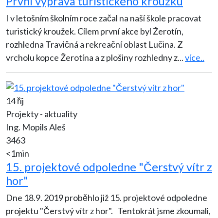
První výprava turistického kroužku
I v letošním školním roce začal na naší škole pracovat
turistický kroužek. Cílem první akce byl Žerotín,
rozhledna Travičná a rekreační oblast Lučina. Z
vrcholu kopce Žerotína a z plošiny rozhledny z
...
více..
14 říj
Projekty - aktuality
Ing. Mopils Aleš
3463
<1min
15. projektové odpoledne "Čerstvý vítr z
hor"
Dne 18.9. 2019 proběhlo již 15. projektové odpoledne
projektu "Čerstvý vítr z hor". Tentokrát jsme zkoumali,