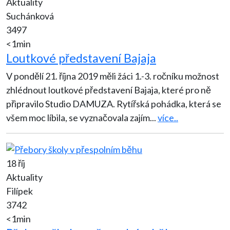
Aktuality
Suchánková
3497
<1min
Loutkové představení Bajaja
V pondělí 21. října 2019 měli žáci 1.-3. ročníku možnost
zhlédnout loutkové představení Bajaja, které pro ně
připravilo Studio DAMUZA. Rytířská pohádka, která se
všem moc líbila, se vyznačovala zajím
...
více..
18 říj
Aktuality
Filípek
3742
<1min