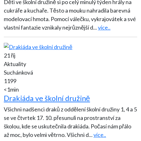
Děti ve školní družině si po celý minulý týden hrály na
cukráře a kuchaře. Těsto a mouku nahradila barevná
modelovací hmota. Pomocí válečku, vykrajovátek a své
vlastní fantazie vznikaly nejrůznější d
...
více..
21 říj
Aktuality
Suchánková
1199
<1min
Drakiáda ve školní družině
Všichni nadšenci draků z oddělení školní družiny 1, 4 a 5
se ve čtvrtek 17. 10. přesunuli na prostranství za
školou, kde se uskutečnila drakiáda. Počasí nám přálo
až moc, bylo velmi větrno. Všichni d
...
více..