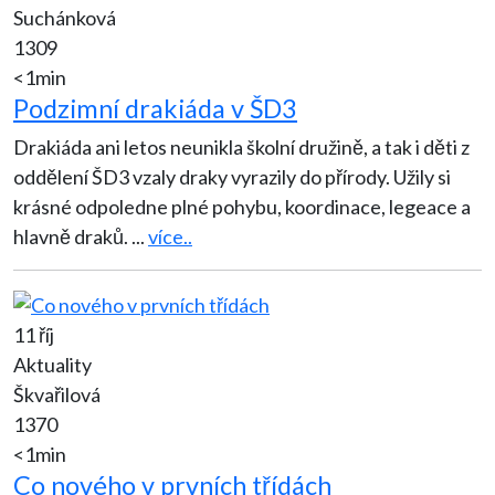
Suchánková
1309
<1min
Podzimní drakiáda v ŠD3
Drakiáda ani letos neunikla školní družině, a tak i děti z
oddělení ŠD3 vzaly draky vyrazily do přírody. Užily si
krásné odpoledne plné pohybu, koordinace, legeace a
hlavně draků.
...
více..
11 říj
Aktuality
Škvařilová
1370
<1min
Co nového v prvních třídách