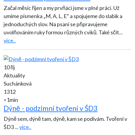
Začal měsíc říjen a my prvňáci jsme v plné práci. Už
umíme písmenka „M, A, L, E“ a spojujeme do slabik a
jednoduchých slov. Na psaní se připravujeme
uvolňováním ruky formou různých cviků. Také sčít
...
více..
10 říj
Aktuality
Suchánková
1312
<1min
Dýně - podzimní tvoření v ŠD3
Dýně sem, dýně tam, dýně, kam se podívám. Tvoření v
ŠD3
...
více..