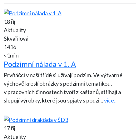
18 říj
Aktuality
Škvařilová
1416
<1min
Podzimní nálada v 1. A
Prvňáčci v naší třídě si užívají podzim. Ve výtvarné
výchově kreslí obrázky s podzimní tematikou,
v pracovních činnostech tvoří z kaštanů, stříhají a
slepují výrobky, které jsou spjaty s podzi
...
více..
17 říj
Aktuality