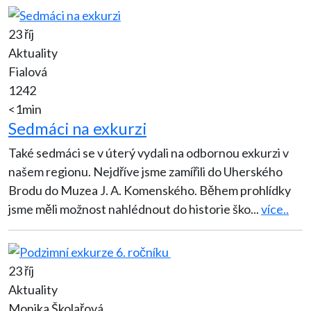
23 říj
Aktuality
Fialová
1242
<1min
Sedmáci na exkurzi
Také sedmáci se v úterý vydali na odbornou exkurzi v
našem regionu. Nejdříve jsme zamířili do Uherského
Brodu do Muzea J. A. Komenského. Během prohlídky
jsme měli možnost nahlédnout do historie ško
...
více..
23 říj
Aktuality
Monika Školařová