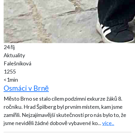
24 říj
Aktuality
Falešníková
1255
<1min
Osmáci v Brně
Město Brno se stalo cílem podzimní exkurze žáků 8.
ročníku. Hrad Špilberg byl prvním místem, kam jsme
zamířili. Nejzajímavější skutečností pro nás bylo to, že
jsme neviděli žádné dobově vybavené ko
...
více..