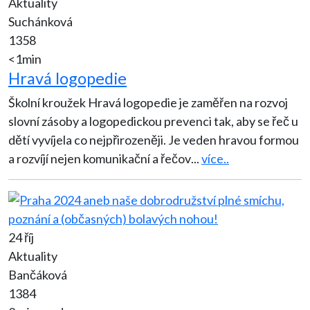
Aktuality
Suchánková
1358
<1min
Hravá logopedie
Školní kroužek Hravá logopedie je zaměřen na rozvoj
slovní zásoby a logopedickou prevenci tak, aby se řeč u
dětí vyvíjela co nejpřirozeněji. Je veden hravou formou
a rozvíjí nejen komunikační a řečov
...
více..
24 říj
Aktuality
Bančáková
1384