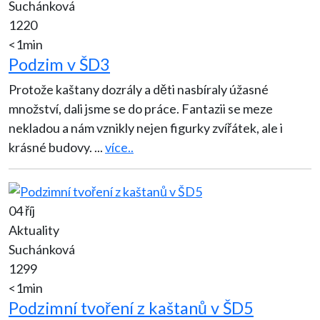
Suchánková
1220
<1min
Podzim v ŠD3
Protože kaštany dozrály a děti nasbíraly úžasné
množství, dali jsme se do práce. Fantazii se meze
nekladou a nám vznikly nejen figurky zvířátek, ale i
krásné budovy.
...
více..
04 říj
Aktuality
Suchánková
1299
<1min
Podzimní tvoření z kaštanů v ŠD5