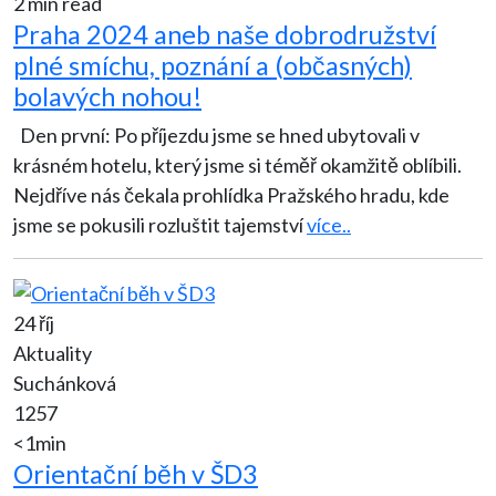
2 min read
Praha 2024 aneb naše dobrodružství
plné smíchu, poznání a (občasných)
bolavých nohou!
Den první: Po příjezdu jsme se hned ubytovali v
krásném hotelu, který jsme si téměř okamžitě oblíbili.
Nejdříve nás čekala prohlídka Pražského hradu, kde
jsme se pokusili rozluštit tajemství
více..
24 říj
Aktuality
Suchánková
1257
<1min
Orientační běh v ŠD3