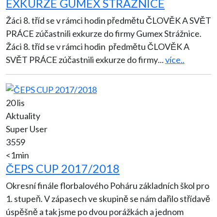
EXKURZE GUMEX STRÁŽNICE
Žáci 8. tříd se v rámci hodin předmětu ČLOVĚK A SVĚT
PRÁCE zúčastnili exkurze do firmy Gumex Strážnice.
Žáci 8. tříd se v rámci hodin předmětu ČLOVĚK A
SVĚT PRÁCE zúčastnili exkurze do firmy
...
více..
20 lis
Aktuality
Super User
3559
<1min
ČEPS CUP 2017/2018
Okresní finále florbalového Poháru základních škol pro
1. stupeň. V zápasech ve skupině se nám dařilo střídavě
úspěšně a tak jsme po dvou porážkách a jednom