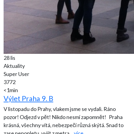
28 lis
Aktuality
Super User
3772
<1min
Výlet Praha 9. B
V listopadu do Prahy, vlakem jsme se vydali. Ráno
pozor! Odjezd v pět! Nikdo nesmí zapomnět! Praha
krásná, všechny vítá, nebezpečí různá skýtá. Snad to
zase nepopletu, vyjít z metra
...
více..