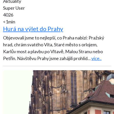
Aktuality
Super User
4026
<1min
Hurá na výlet do Prahy
Objevovali jsme to nejlepší, co Praha nabízí: Pražský
hrad, chrám svatého Víta, Staré město s orlojem,
Karlův most a plavbu po Vltavě, Malou Stranu nebo
Petřín. Návštěvu Prahy jsme zahájili prohlíd
...
více..