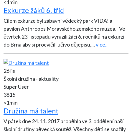
<1min
Exkurze žáků 6. tříd
Cílem exkurze byl zábavní vědecký park VIDA! a
pavilon Anthropos Moravského zemského muzea. Ve
čtvrtek 23. listopadu vyrazili žáci 6. ročníků na exkurzi
do Brna aby si procvičili učivo dějepisu,
...
více..
26 lis
Školní družina - aktuality
Super User
3815
<1min
Družina má talent
V pátek dne 24. 11. 2017 proběhla ve 3. oddělení naší
školní družiny pěvecká soutěž. Všechny děti se snažily