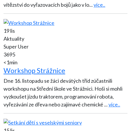
vítězství do vyřazovacích bojů jako v lo
...
více..
19 lis
Aktuality
Super User
3695
<1min
Workshop Strážnice
Dne 16. listopadu se žáci devátých tříd zúčastnili
workshopu na Střední škole ve Strážnici. Hoši si mohli
vyzkoušet jízdu traktorem, programování robota,
vyřezávání ze dřeva nebo zajímavé chemické
...
více..
15 lis