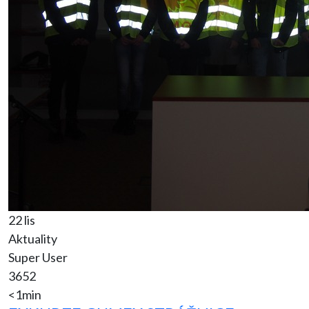
22 lis
Aktuality
Super User
3652
<1min