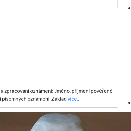
známení: Jméno, příjmení pověřené
resa pro zasílání písemných oznámení Základ
více..