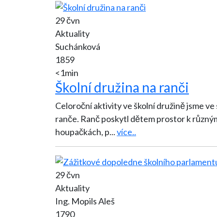
29 čvn
Aktuality
Suchánková
1859
<1min
Školní družina na ranči
Celoroční aktivity ve školní družině jsme v
ranče. Ranč poskytl dětem prostor k různým 
houpačkách, p
...
více..
29 čvn
Aktuality
Ing. Mopils Aleš
1790