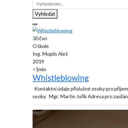
Vyhledat
30 čvn
O škole
Ing. Mopils Aleš
2019
<1min
Whistleblowing
Kontaktní údaje příslušné osoby pro příjem a zpracování o
osoby Mgr. Martin Juřík Ad