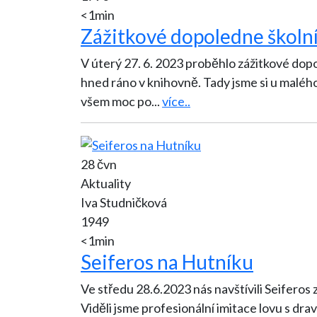
<1min
Zážitkové dopoledne školn
V úterý 27. 6. 2023 proběhlo zážitkové dop
hned ráno v knihovně. Tady jsme si u malého
všem moc po
...
více..
28 čvn
Aktuality
Iva Studničková
1949
<1min
Seiferos na Hutníku
Ve středu 28.6.2023 nás navštívili Seiferos
Viděli jsme profesionální imitace lovu s drav