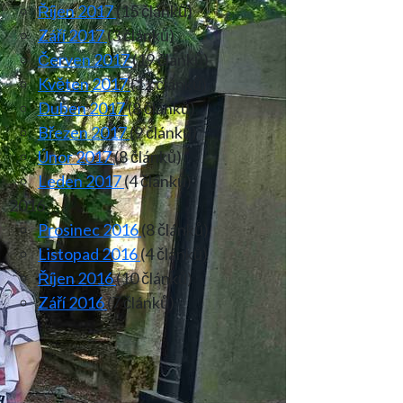
Říjen 2017
(15 článků)
Září 2017
(3 článků)
Červen 2017
(19 článků)
Květen 2017
(12 článků)
Duben 2017
(8 článků)
Březen 2017
(9 článků)
Únor 2017
(8 článků)
Leden 2017
(4 článků)
2016
Prosinec 2016
(8 článků)
Listopad 2016
(4 článků)
Říjen 2016
(10 článků)
Září 2016
(7 článků)