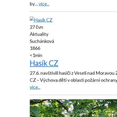
by
...
více..
27 čvn
Aktuality
Suchánková
1866
<1min
Hasík CZ
27.6. navštívili hasiči z Veselí nad Moravou 
CZ – Výchova dětí v oblasti požární ochrany
více..