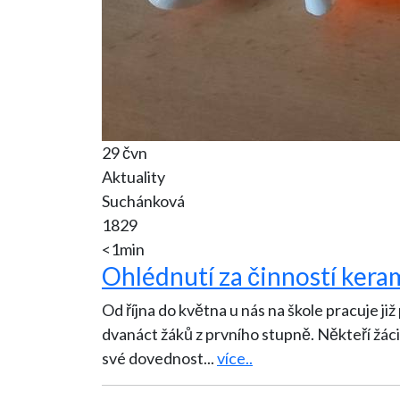
29 čvn
Aktuality
Suchánková
1829
<1min
Ohlédnutí za činností ker
Od října do května u nás na škole pracuje j
dvanáct žáků z prvního stupně. Někteří žáci 
své dovednost
...
více..