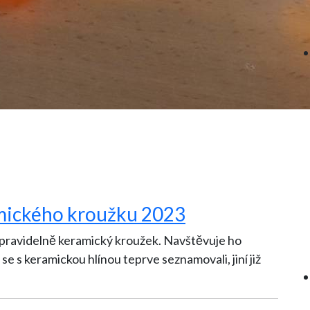
amického kroužku 2023
iž pravidelně keramický kroužek. Navštěvuje ho
se s keramickou hlínou teprve seznamovali, jiní již