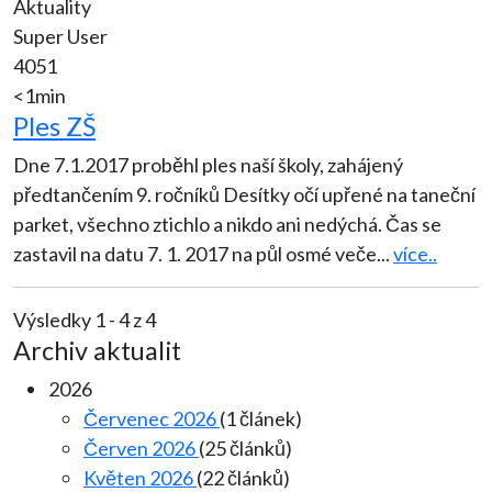
Aktuality
Super User
4051
<1min
Ples ZŠ
Dne 7.1.2017 proběhl ples naší školy, zahájený
předtančením 9. ročníků Desítky očí upřené na taneční
parket, všechno ztichlo a nikdo ani nedýchá. Čas se
zastavil na datu 7. 1. 2017 na půl osmé veče
...
více..
Výsledky 1 - 4 z 4
Archiv aktualit
2026
Červenec 2026
(1 článek)
Červen 2026
(25 článků)
Květen 2026
(22 článků)