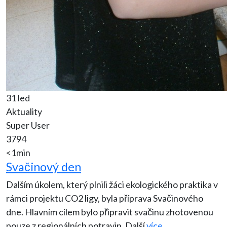
31 led
Aktuality
Super User
3794
<1min
Svačinový den
Dalším úkolem, který plnili žáci ekologického praktika v
rámci projektu CO2 ligy, byla příprava Svačinového
dne. Hlavním cílem bylo připravit svačinu zhotovenou
pouze z regionálních potravin. Další
více..