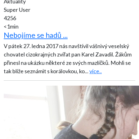
Aktuality
Super User
4256
<1min
Nebojíme se hadů ...
V pátek 27. ledna 2017 nás navštívil vášnivý veselský
chovatel cizokrajných zvířat pan Karel Zavadil. Žákům
přinesl na ukázku některé ze svých mazlíčků. Mohli se
tak blíže seznámit s korálovkou, ko
...
více..