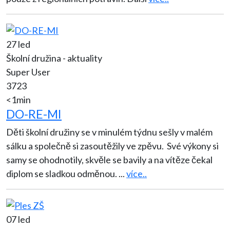
27 led
Školní družina - aktuality
Super User
3723
<1min
DO-RE-MI
Děti školní družiny se v minulém týdnu sešly v malém
sálku a společně si zasoutěžily ve zpěvu. Své výkony si
samy se ohodnotily, skvěle se bavily a na vítěze čekal
diplom se sladkou odměnou.
...
více..
07 led