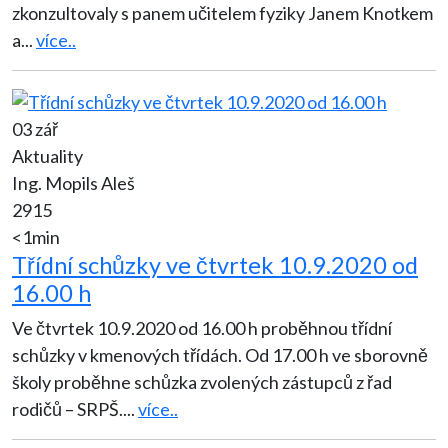
zkonzultovaly s panem učitelem fyziky Janem Knotkem
a
...
více..
03 zář
Aktuality
Ing. Mopils Aleš
2915
<1min
Třídní schůzky ve čtvrtek 10.9.2020 od
16.00 h
Ve čtvrtek 10.9.2020 od 16.00 h proběhnou třídní
schůzky v kmenových třídách. Od 17.00 h ve sborovně
školy proběhne schůzka zvolených zástupců z řad
rodičů – SRPŠ.
...
více..