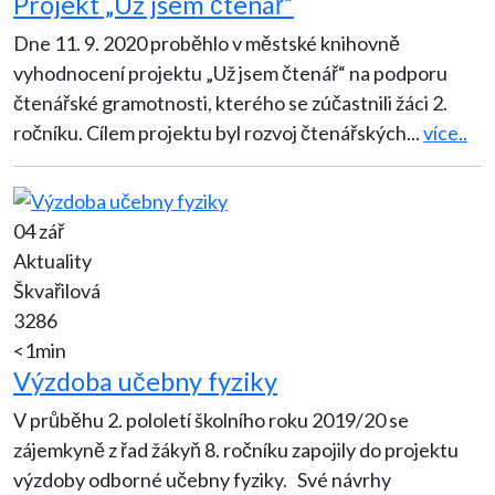
Projekt „Už jsem čtenář“
Dne 11. 9. 2020 proběhlo v městské knihovně
vyhodnocení projektu „Už jsem čtenář“ na podporu
čtenářské gramotnosti, kterého se zúčastnili žáci 2.
ročníku. Cílem projektu byl rozvoj čtenářských
...
více..
04 zář
Aktuality
Škvařilová
3286
<1min
Výzdoba učebny fyziky
V průběhu 2. pololetí školního roku 2019/20 se
zájemkyně z řad žákyň 8. ročníku zapojily do projektu
výzdoby odborné učebny fyziky. Své návrhy