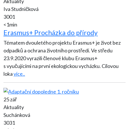
Aktuality
Iva Studničková
3001
<1min
Erasmus+ Procházka do přírody
Tématem dvouletého projektu Erasmus+ je život bez
odpadků a ochrana životního prostředí. Ve středu
23.9.2020 vyrazili členové klubu Erasmus+
s vyučujícími na první ekologickou vycházku. Cílovou
loka
více..
25 zář
Aktuality
Suchánková
3031