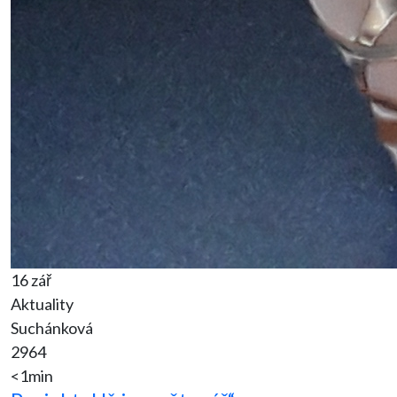
16 zář
Aktuality
Suchánková
2964
<1min