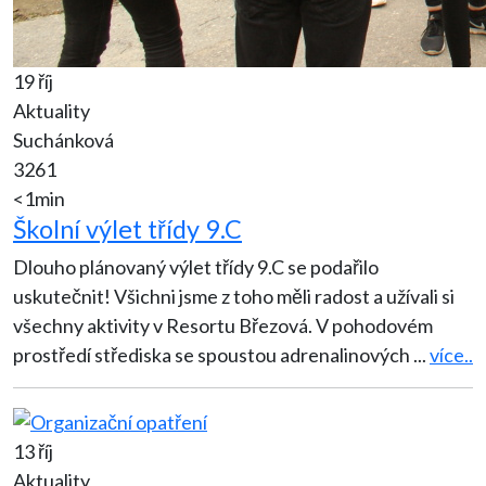
19 říj
Aktuality
Suchánková
3261
<1min
Školní výlet třídy 9.C
Dlouho plánovaný výlet třídy 9.C se podařilo
uskutečnit! Všichni jsme z toho měli radost a užívali si
všechny aktivity v Resortu Březová. V pohodovém
prostředí střediska se spoustou adrenalinových
...
více..
13 říj
Aktuality