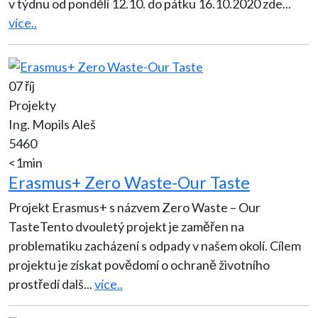
v týdnu od pondělí 12.10. do pátku 16.10.2020 zde
...
více..
07 říj
Projekty
Ing. Mopils Aleš
5460
<1min
Erasmus+ Zero Waste-Our Taste
Projekt Erasmus+ s názvem Zero Waste – Our
TasteTento dvouletý projekt je zaměřen na
problematiku zacházení s odpady v našem okolí. Cílem
projektu je získat povědomí o ochraně životního
prostředí dalš
...
více..