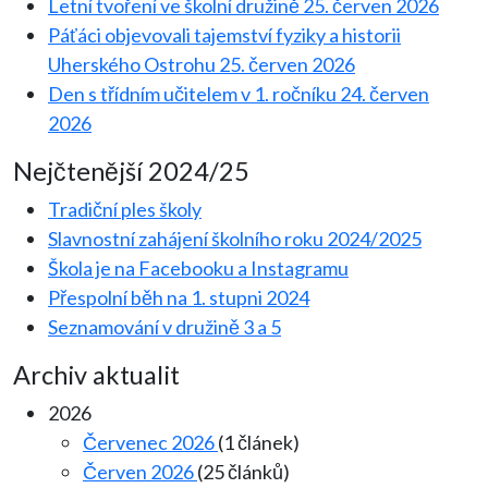
Letní tvoření ve školní družině
25. červen 2026
Páťáci objevovali tajemství fyziky a historii
Uherského Ostrohu
25. červen 2026
Den s třídním učitelem v 1. ročníku
24. červen
2026
Nejčtenější 2024/25
Tradiční ples školy
Slavnostní zahájení školního roku 2024/2025
Škola je na Facebooku a Instagramu
Přespolní běh na 1. stupni 2024
Seznamování v družině 3 a 5
Archiv aktualit
2026
Červenec 2026
(1 článek)
Červen 2026
(25 článků)