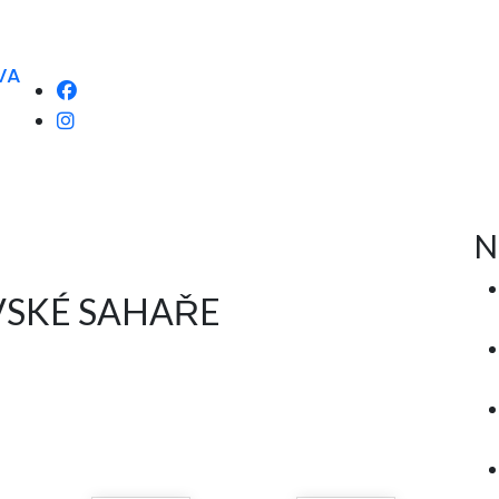
VA
N
VSKÉ SAHAŘE