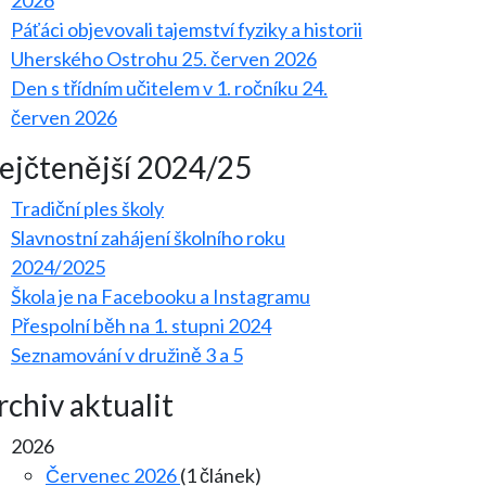
2026
Páťáci objevovali tajemství fyziky a historii
Uherského Ostrohu
25. červen 2026
Den s třídním učitelem v 1. ročníku
24.
červen 2026
ejčtenější 2024/25
Tradiční ples školy
Slavnostní zahájení školního roku
2024/2025
Škola je na Facebooku a Instagramu
Přespolní běh na 1. stupni 2024
Seznamování v družině 3 a 5
rchiv aktualit
2026
Červenec 2026
(1 článek)