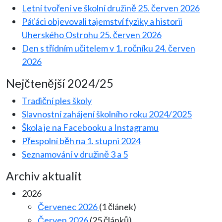
Letní tvoření ve školní družině
25. červen 2026
Páťáci objevovali tajemství fyziky a historii
Uherského Ostrohu
25. červen 2026
Den s třídním učitelem v 1. ročníku
24. červen
2026
Nejčtenější 2024/25
Tradiční ples školy
Slavnostní zahájení školního roku 2024/2025
Škola je na Facebooku a Instagramu
Přespolní běh na 1. stupni 2024
Seznamování v družině 3 a 5
Archiv aktualit
2026
Červenec 2026
(1 článek)
Červen 2026
(25 článků)